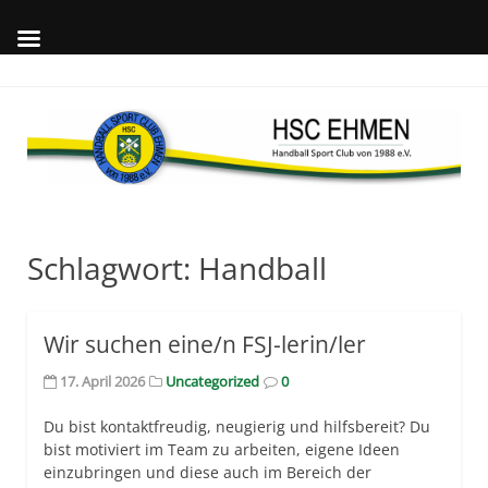
Skip
to
content
Wil
auf
offi
Int
des
Schlagwort:
Handball
Wir suchen eine/n FSJ-lerin/ler
17. April 2026
Uncategorized
0
Du bist kontaktfreudig, neugierig und hilfsbereit? Du
bist motiviert im Team zu arbeiten, eigene Ideen
einzubringen und diese auch im Bereich der