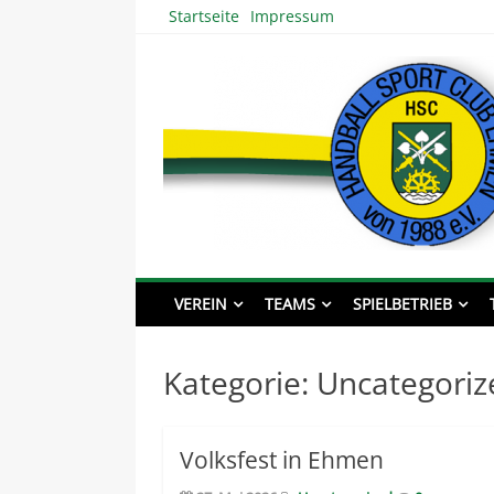
Skip
Startseite
Impressum
to
content
HSC EHMEN – Handba
VEREIN
TEAMS
SPIELBETRIEB
Kategorie:
Uncategoriz
Volksfest in Ehmen