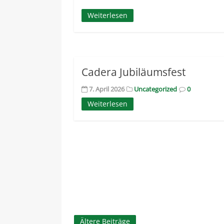
Weiterlesen
Cadera Jubiläumsfest
7. April 2026
Uncategorized
0
Weiterlesen
Beitragsnavigation
Ältere Beiträge