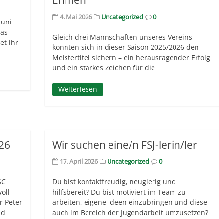
4. Mai 2026
Uncategorized
0
Juni
Das
Gleich drei Mannschaften unseres Vereins
et ihr
konnten sich in dieser Saison 2025/2026 den
Meistertitel sichern – ein herausragender Erfolg
und ein starkes Zeichen für die
Weiterlesen
26
Wir suchen eine/n FSJ-lerin/ler
17. April 2026
Uncategorized
0
SC
Du bist kontaktfreudig, neugierig und
voll
hilfsbereit? Du bist motiviert im Team zu
r Peter
arbeiten, eigene Ideen einzubringen und diese
nd
auch im Bereich der Jugendarbeit umzusetzen?