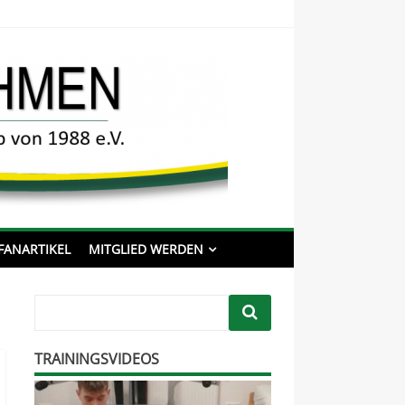
Willkommen auf der
offiziellen Internetpräsenz
des HSC Ehmen
8 e.V.
FANARTIKEL
MITGLIED WERDEN
TRAININGSVIDEOS