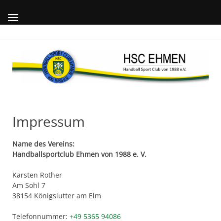
Skip
to
content
Wil
auf
offi
Int
des
Impressum
Name des Vereins:
Handballsportclub Ehmen von 1988 e. V.
Karsten Rother
Am Sohl 7
38154 Königslutter am Elm
Telefonnummer:
+49 5365 94086