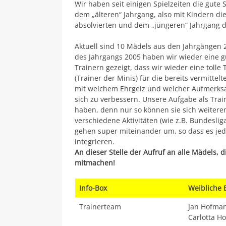
Wir haben seit einigen Spielzeiten die gute 
dem „älteren“ Jahrgang, also mit Kindern die
absolvierten und dem „jüngeren“ Jahrgang 
Aktuell sind 10 Mädels aus den Jahrgängen
des Jahrgangs 2005 haben wir wieder eine 
Trainern gezeigt, dass wir wieder eine tol
(Trainer der Minis) für die bereits vermitt
mit welchem Ehrgeiz und welcher Aufmerksam
sich zu verbessern. Unsere Aufgabe als Train
haben, denn nur so können sie sich weiter
verschiedene Aktivitäten (wie z.B. Bundesli
gehen super miteinander um, so dass es jed
integrieren.
An dieser Stelle der Aufruf an alle Mädels,
mitmachen!
Info-Box
Weibliche 
Trainerteam
Jan Hofma
Carlotta H