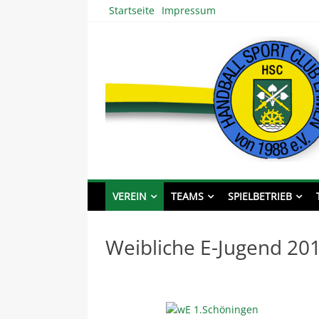
Skip
Startseite
Impressum
to
content
HSC EHMEN – Handba
VEREIN
TEAMS
SPIELBETRIEB
Weibliche E-Jugend 20