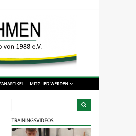
Willkommen auf der
offiziellen Internetpräsenz
des HSC Ehmen
8 e.V.
FANARTIKEL
MITGLIED WERDEN
TRAININGSVIDEOS