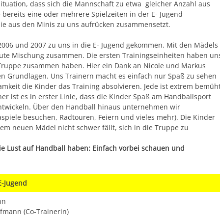
Situation, dass sich die Mannschaft zu etwa gleicher Anzahl aus
 bereits eine oder mehrere Spielzeiten in der E- Jugend
die aus den Minis zu uns aufrücken zusammensetzt.
 2006 und 2007 zu uns in die E- Jugend gekommen. Mit den Mädels
gute Mischung zusammen. Die ersten Trainingseinheiten haben un
le Truppe zusammen haben. Hier ein Dank an Nicole und Markus
elten Grundlagen. Uns Trainern macht es einfach nur Spaß zu sehen
keit die Kinder das Training absolvieren. Jede ist extrem bemüh
er ist es in erster Linie, dass die Kinder Spaß am Handballsport
entwickeln. Über den Handball hinaus unternehmen wir
gaspiele besuchen, Radtouren, Feiern und vieles mehr). Die Kinder
em neuen Mädel nicht schwer fällt, sich in die Truppe zu
 die Lust auf Handball haben: Einfach vorbei schauen und
E-Jugend
nn
ofmann (Co-Trainerin)