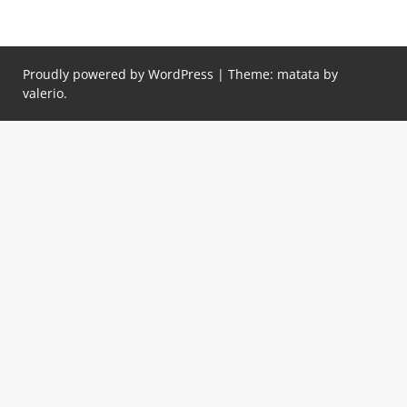
Proudly powered by WordPress
|
Theme: matata by
valerio
.