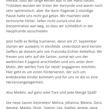
merkte, dass wir lange keinen Ball in der Hand hatten.
Trotzdem wurden wir Erster der Vorrunde und waren noch
sehr optimistisch, aber die dann folgende 2-stündige
Pause hatte uns nicht gut getan. Wir machten viele
technische Fehler, liefen nicht zurück und die
Konzentration war weg, so dass wir schließlich in der
Hauptrunde ausschieden.
Jetzt heißt es fleißig trainieren, denn am 27. September
starten wir auswärts in Vorsfelde. Unterstützt wird Kerstin
Geffers ab diesem Jahr von Franziska Eichler-Kettelhut. Wir
freuen uns sehr auf die Saison, zumal wir uns der
weiblichen E-Jugend anschließen und uns unter dem
Motto „Wir werfen Tore für Heidi“ engagieren möchten.
Hier geht es um einen Förderverein, der sich um
krebskranke Kinder kümmert und für uns ist die es eine
Herzensangelegenheit.
Also Mädels: auf ganz viele Tore und jede Menge Spaß!
Die neue Sasion bestreiten: Melina, Johanna, Bleona, Doro,
Agnese, Maolja, Stine, Svenja, Lea, Sophie, Anouk, Lena,